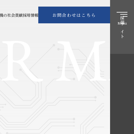
トップペ
企業情報
お問合わせはこちら
機の社会貢献
採用情報
採用サイト
R M
Menu
事業内容
ヤマト電
採用情報
NEWS
お問合わ
個人情報
YAMATO