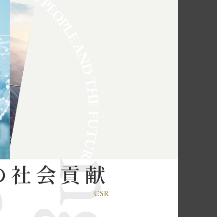
の
社会貢献
CSR