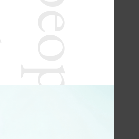
he future
Shining for people and the future