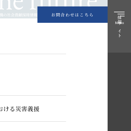
トップペ
企業情報
お問合わせはこちら
機の社会貢献
採用情報
採用サイト
Menu
事業内容
ヤマト電
採用情報
NEWS
お問合わ
個人情報
YAMATO
おける災害義援