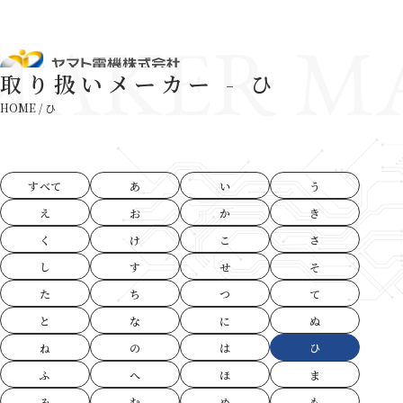
MAKER M
取り扱いメーカー - ひ
HOME
/
ひ
すべて
あ
い
う
え
お
か
き
く
け
こ
さ
し
す
せ
そ
た
ち
つ
て
と
な
に
ぬ
ね
の
は
ひ
ふ
へ
ほ
ま
み
む
め
も