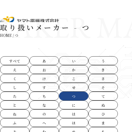
MAKER M
取り扱いメーカー - つ
HOME
/
つ
すべて
あ
い
う
え
お
か
き
く
け
こ
さ
し
す
せ
そ
た
ち
つ
て
と
な
に
ぬ
ね
の
は
ひ
ふ
へ
ほ
ま
み
む
め
も